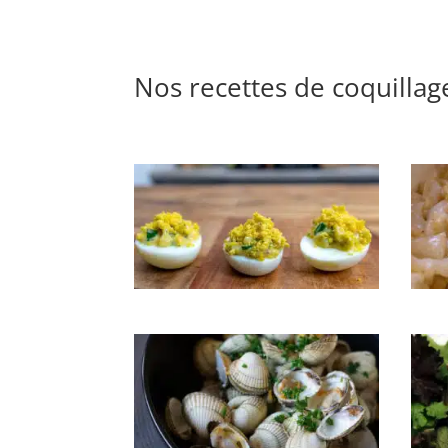
Thon 
Nos recettes de coquillag
Bigorneaux mimosa
Comp