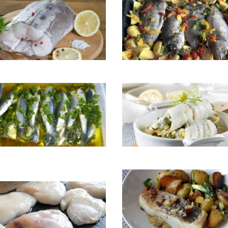
Dorade grise au four
e au cidre
Filets de sole aux coques
s de sardines marinés au
n