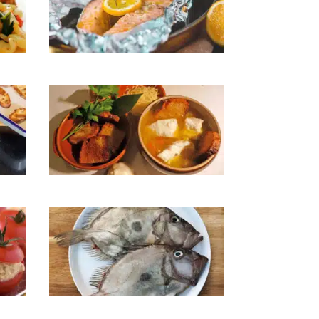
Saumon en papillotes
nne
Soupe de congre
St-Pierre poêlé au pineau