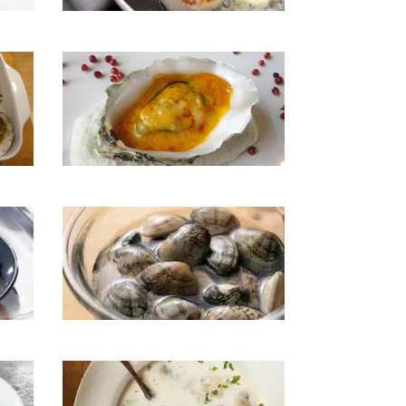
es
St-Jacques aux cèpes et ris de veau
Huîtres chaudes au safran
Palourdes aux échalotes