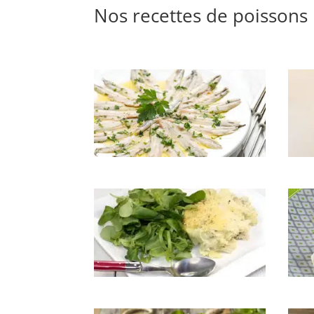
Nos recettes de poissons
Anchois marinés à l’huile d’olive
Angui
Brandade de maquereaux
Cabi