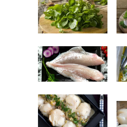
Colin/Merlu sauce au cresson
Congr
Eglefin au jus de moules
Filet
citro