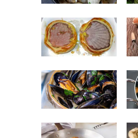
Coques marinières
Coqui
Coquilles St-Jaques en croûte
Crèpe
Moules à la crème
Moul