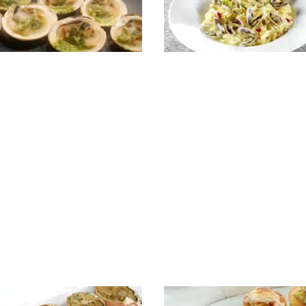
es farcies
Risotto aux tellines