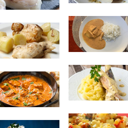
Lieu jaune sur peau
 de lotte en sauce
Lotte aux épices
 au cidre
Maquereaux à la Quimpéroise
 au kari-gosse