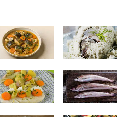
Bar en croûte de sel
lle en matelote
Colin/Merlu au four
llaud aux légumes