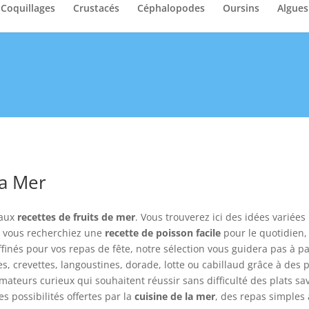
Coquillages
Crustacés
Céphalopodes
Oursins
Algues
la Mer
 aux
recettes de fruits de mer
. Vous trouverez ici des idées variée
e vous recherchiez une
recette de poisson facile
pour le quotidien
affinés pour vos repas de fête, notre sélection vous guidera pas 
, crevettes, langoustines, dorade, lotte ou cabillaud grâce à des 
ateurs curieux qui souhaitent réussir sans difficulté des plats sav
s possibilités offertes par la
cuisine de la mer
, des repas simples 