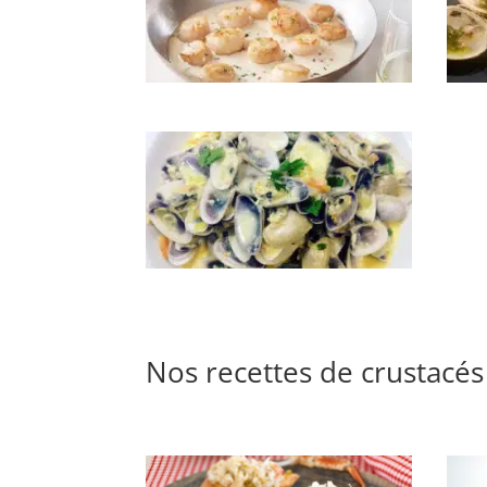
Pétoncles blancs à la crème
Prair
Tellines à la crème
Nos recettes de crustacés