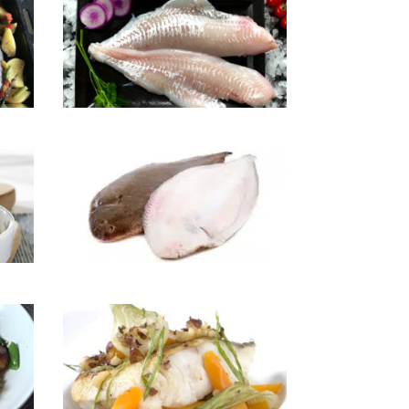
Eglefin à la portugaise
Filets de sole pochés