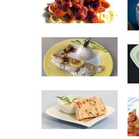
Poulpe à la provençale
Rille
Sébaste à la plancha
Sole
Terrine de poissons