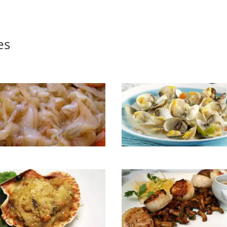
à la basquaise
es
otée de barbes de St Jacques
Coques à la crème