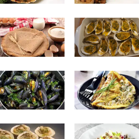
lle St-Jacques à la bretonne
Coquilles St-Jaques aux giroll
s aux pétoncles
Huîtres chaudes au curry
es marinières
Omelette aux crépidules