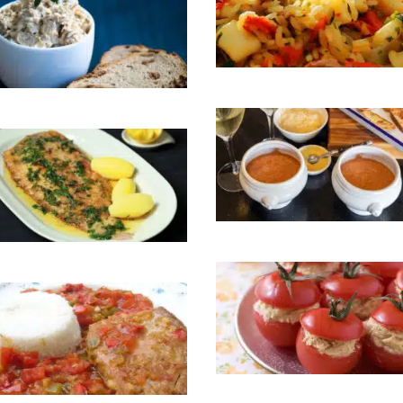
Risotto aux calamars
ttes de maquereau
Soupe de poissons à la breto
 meunière
Tomates farcies au thon