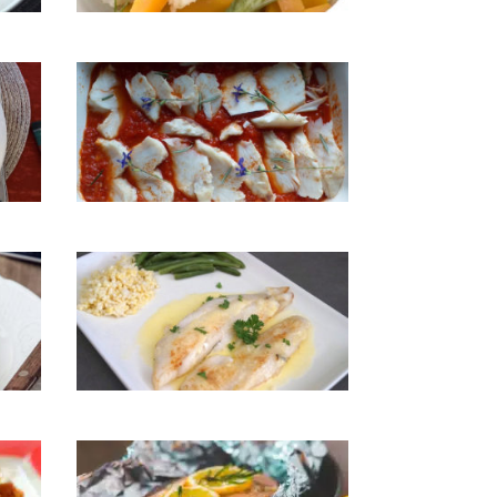
Lieu jaune aux petits légumes
Lotte, romarin et sauge bleue
Merlan au beurre blanc citronné