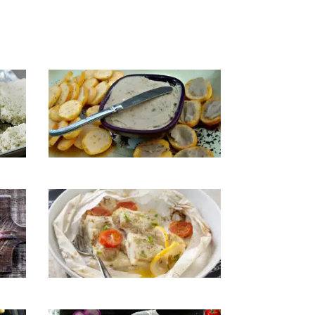
Beurre d’anchois
Colin/Merlu en papillote