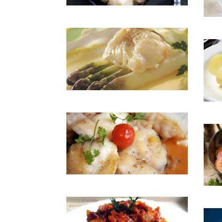
Joues de lotte au four
Joues
Lieu jaune aux asperges
Lotte
Lotte au kari mad
Lotte