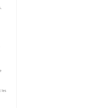
s,
r
e
t les