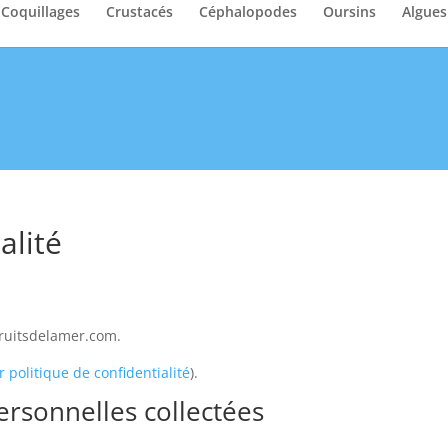
Coquillages
Crustacés
Céphalopodes
Oursins
Algues
alité
fruitsdelamer.com.
ur politique de confidentialité
).
ersonnelles collectées