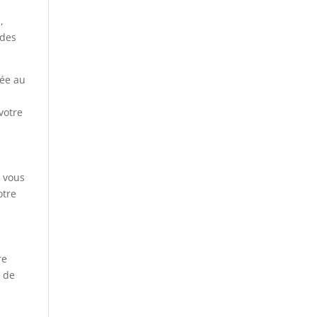
,
 des
yée au
votre
s vous
otre
re
t de