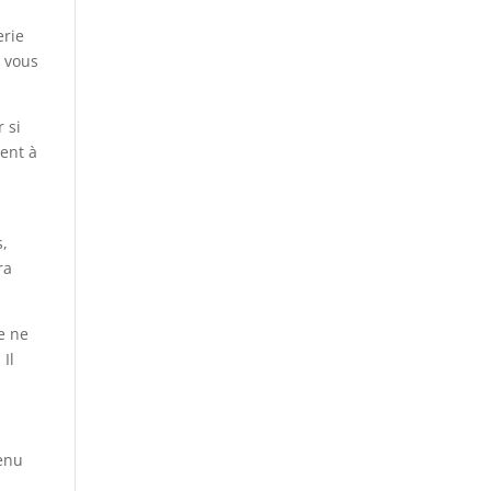
erie
i vous
 si
ent à
s,
ra
e ne
Il
tenu