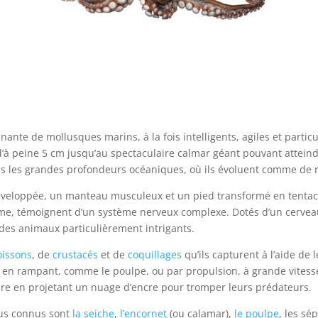
Poulpe / Pieuvre
Sei
nte de mollusques marins, à la fois intelligents, agiles et particu
d’à peine 5 cm jusqu’au spectaculaire calmar géant pouvant attein
ans les grandes profondeurs océaniques, où ils évoluent comme de 
 développée, un manteau musculeux et un pied transformé en tenta
e, témoignent d’un système nerveux complexe. Dotés d’un cerveau
t des animaux particulièrement intrigants.
oissons
, de
crustacés
et de
coquillages
qu’ils capturent à l’aide de 
nt en rampant, comme le poulpe, ou par propulsion, à grande vites
e en projetant un nuage d’encre pour tromper leurs prédateurs.
plus connus sont
la seiche
,
l’encornet
(ou calamar),
le poulpe
, les sé