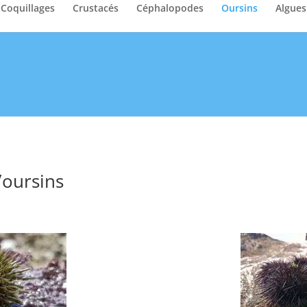
Coquillages
Crustacés
Céphalopodes
Oursins
Algues
/oursins