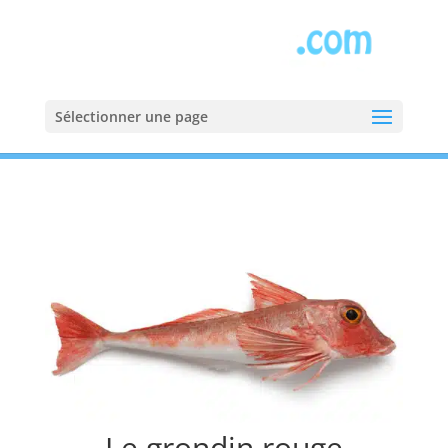
Sélectionner une page
Accueil
»
Poissons
»
Grondin
Le grondin rouge