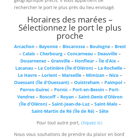
géographique précis. Il vous appartient de
rechercher le port le plus prés du lieu envisagé.
Horaires des marées –
Sélectionnez le port le plus
proche
Arcachon
–
Bayonne
–
Biscarosse
–
Boulogne
–
Brest
–
Calais
–
Cherbourg
–
Concarneau
–
Deauville
–
Douarnenez
–
Granville
–
Honfleur
–
Île d’Aix
–
Lacanau
–
La Cotinière (Île d’Oléron)
–
La Rochelle
–
Le Havre
–
Lorient
–
Marseille
–
Mimizan
–
Nice
–
Ouessant (Île d’Ouessant)
–
Ouistreham
–
Paimpol
–
Perros-Guirec
–
Pornic
–
Port-en-Bessin
–
Port-
Vendres
–
Roscoff
–
Royan
–
Saint-Denis d’Oléron
(Île d’Oléron)
–
Saint-Jean-de-Luz
–
Saint-Malo
–
Saint-Martin de Ré (Île de Ré)
–
Sête
Pour tout autre port,
cliquez ici
.
Nous vous souhaitons de prendre du plaisir en bord