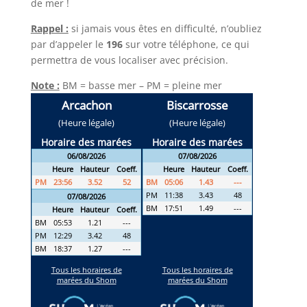
de mer !
Rappel :
si jamais vous êtes en difficulté, n’oubliez
par d’appeler le
196
sur votre téléphone, ce qui
permettra de vous localiser avec précision.
Note :
BM = basse mer – PM = pleine mer