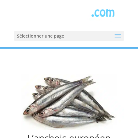
Sélectionner une page
Accueil
»
Poissons
»
Anchois
L’anchois européen