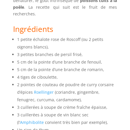
dénaturer, le goût intrinsèque de
poissons cuits à la
poêle
. La recette qui suit est le fruit de mes
recherches.
Ingrédients
1 petite échalote rose de Roscoff (ou 2 petits
oignons blancs),
3 petites branches de persil frisé,
5 cm de la pointe d’une branche de fenouil,
5 cm de la pointe d’une branche de romarin,
4 tiges de ciboulette,
2 pointes de couteau de poudre de curry corsaire
d’épices
Roellinger
(coriandre, gingembre,
fenugrec, curcuma, cardamome),
3 cuillerées à soupe de crème fraîche épaisse,
3 cuillerées à soupe de vin blanc sec
(l’
Amphibolite
convient très bien par exemple),
Un rien de thym,