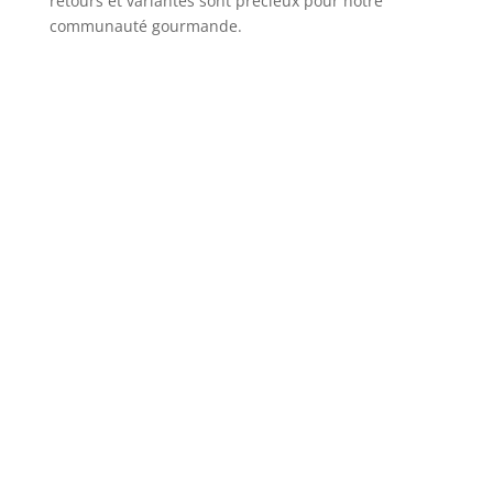
retours et variantes sont précieux pour notre
communauté gourmande.